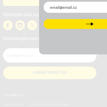
PODPOŘTE NÁS
Novinky ve vašem mailu
Sledujte nás na sítích
Next
Odebírejte novinky
Novinky ve vašem mailu
© 2026
PRAHA
SOBĚ
Správa Cookies
Zásady ochrany osobních údajů