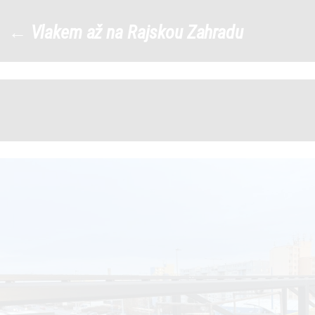
409955312_770530928229422_18
←
Vlakem až na Rajskou Zahradu
|
←
→