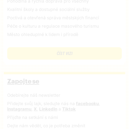
Pohodlná a rychlá doprava pro všechny
Kvalitní školy a dostupné sociální služby
Poctivá a otevřená správa městských financí
Péče o kulturu a regulace masového turismu
Město ohleduplné k lidem i přírodě
ČÍST VIZI
Zapojte se
Odebírejte náš newsletter
Přidejte svůj lajk, sledujte nás na
facebooku
,
Instagramu
,
X
,
LinkedIn
a
Tiktok
Přijďte na setkání s námi
Dejte nám vědět, co je potřeba změnit