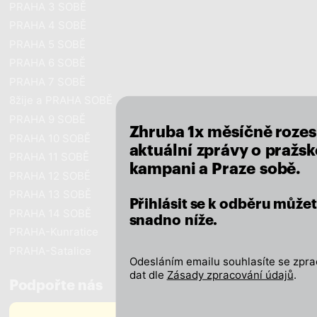
PRAHA 3 SOBĚ
PRAHA 4 SOBĚ
PRAHA 5 SOBĚ
PRAHA 6 SOBĚ
close
PRAHA 7 SOBĚ
8žije a PRAHA SOBĚ
PRAHA 9 SOBĚ
Zhruba 1x měsíčně roze
PRAHA 10 SOBĚ
aktuální zprávy o pražské
PRAHA 11 SOBĚ
kampani a Praze sobě.
PRAHA 12 SOBĚ
PRAHA 13 SOBĚ
Přihlásit se k odběru může
PRAHA 14 SOBĚ
snadno níže.
PRAHA-Kunratice
PRAHA-Satalice
Odesláním emailu souhlasíte se zpr
dat dle
Zásady zpracování údajů
.
Podpořte nás