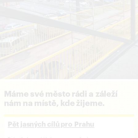
Máme své město rádi a záleží
nám na místě, kde žijeme.
Pět jasných cílů pro Prahu