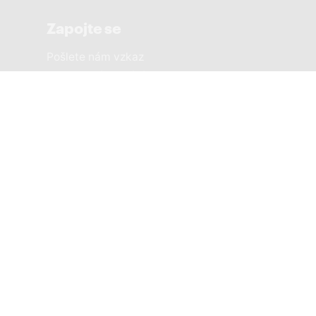
Zapojte se
Pošlete nám vzkaz
Sousedská setkání
Městské části
PRAHA 1 SOBĚ
PRAHA 2 SOBĚ
PRAHA 3 SOBĚ
PRAHA 4 SOBĚ
PRAHA 5 SOBĚ
PRAHA 6 SOBĚ
PRAHA 7 SOBĚ
8žije a PRAHA SOBĚ
PRAHA 9 SOBĚ
PRAHA 10 SOBĚ