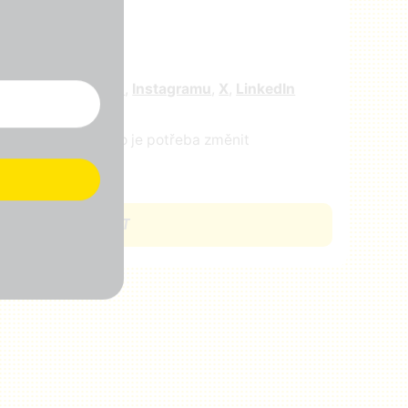
r
e nás na
facebooku
,
Instagramu
,
X
,
LinkedIn
ejte nám vědět, co je potřeba změnit
CHCI SE ZAPOJIT