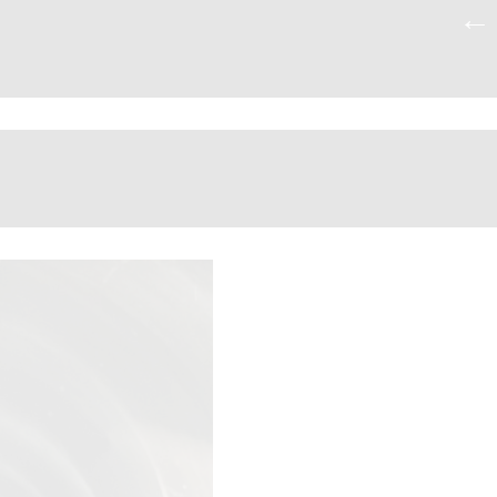
3_770985510080881161_n
|