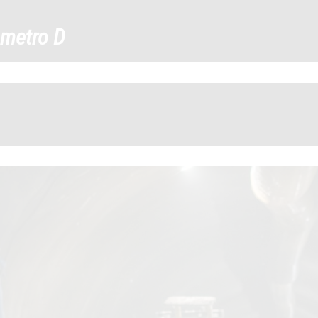
406894307_76519734565083
metro D
←
→