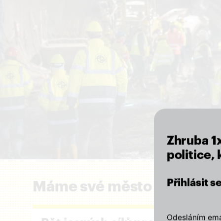
Zhruba 1
politice,
Přihlásit 
Máme své město rádi a zál
Odesláním emai