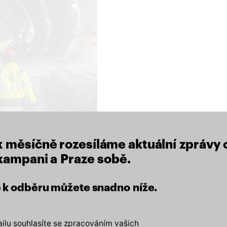
close
x měsíčně rozesíláme aktuální zprávy 
 kampani a Praze sobě.
se k odběru můžete snadno níže.
eží nám na místě, kde žijeme.
lu souhlasíte se zpracováním vašich