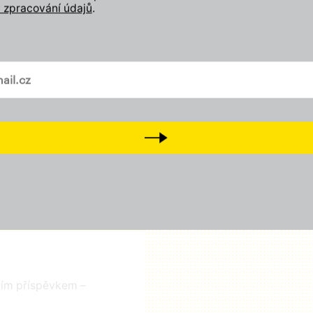
Zapojte se
 zpracování údajů
.
Odebírejte náš newslette
Přidejte svůj lajk, sledujt
vašem mailu
a
Tiktok
Přijďte na setkání s námi
D
Next
čním příspěvkem –