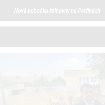
398647258_748553057315262_3
←
Nová pobočka knihovny na Petřinách
1
|
←
→