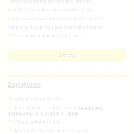
Pohodlná a rychlá doprava pro všechny
Kvalitní školy a dostupné sociální služby
Poctivá a otevřená správa městských financí
Péče o kulturu a regulace masového turismu
Město ohleduplné k lidem i přírodě
ČÍST VIZI
Zapojte se
Odebírejte náš newsletter
Přidejte svůj lajk, sledujte nás na
facebooku
,
Instagramu
,
X
,
LinkedIn
a
Tiktok
Přijďte na setkání s námi
Dejte nám vědět, co je potřeba změnit