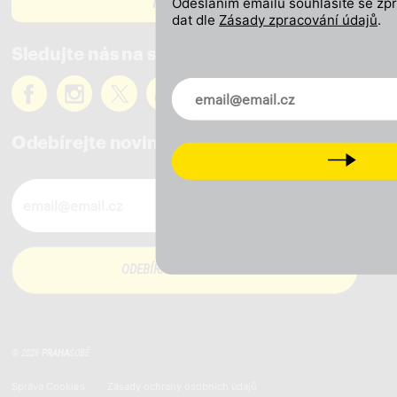
PODPOŘTE NÁS
Odesláním emailu souhlasíte se zp
dat dle
Zásady zpracování údajů
.
Sledujte nás na sítích
Novinky ve vašem mailu
Odebírejte novinky
Next
Novinky ve vašem mailu
© 2026
PRAHA
SOBĚ
Správa Cookies
Zásady ochrany osobních údajů