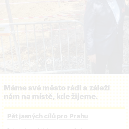
Máme své město rádi a záleží
nám na místě, kde žijeme.
Pět jasných cílů pro Prahu