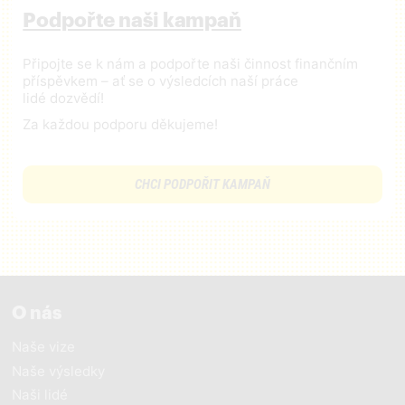
Podpořte naši kampaň
Připojte se k nám a podpořte naši činnost finančním
příspěvkem – ať se o výsledcích naší práce
lidé dozvědí!
Za každou podporu děkujeme!
CHCI PODPOŘIT KAMPAŇ
O nás
Naše vize
Naše výsledky
Naši lidé