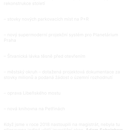
rekonstrukce století
– stovky nových parkovacích míst na P+R
– nový supermoderní projekční systém pro Planetárium
Praha
– Štvanická lávka těsně před otevřením
– městský okruh – dotažená projektová dokumentace za
stovky milionů a podaná žádost o územní rozhodnutí
– oprava Libeňského mostu
– nová knihovna na Petřinách
Když jsme v roce 2018 nastoupili na magistrát, nebyla tu
připravena jediná větší investiční akce.
Adam Scheinherr
,