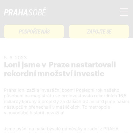
PRAHA
SOBĚ
PODPOŘTE NÁS
ZAPOJTE SE
5. 6. 2023
Loni jsme v Praze nastartovali
rekordní množství investic
Praha loni zažila investiční boom! Poslední rok našeho
působení na magistrátu se proinvestovalo rekordních 16,5
miliardy koruny a projekty za dalších 30 miliard jsme našim
nástupcům přenechali v mašličkách. To metropole
v novodobé historii nezažila!
Jsme pyšní na naše bývalé náměstky a radní z PRAHA