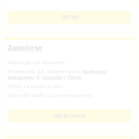
ČÍST VIZI
Zapojte se
Odebírejte náš newsletter
Přidejte svůj lajk, sledujte nás na
facebooku
,
Instagramu
,
X
,
LinkedIn
a
Tiktok
Přijďte na setkání s námi
Dejte nám vědět, co je potřeba změnit
CHCI SE ZAPOJIT