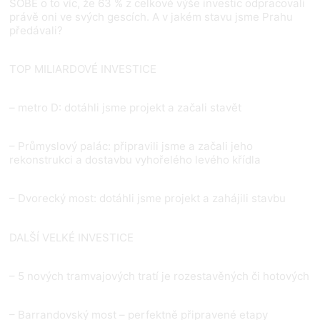
SOBĚ o to víc, že 63 % z celkové výše investic odpracovali
právě oni ve svých gescích. A v jakém stavu jsme Prahu
předávali?
TOP MILIARDOVÉ INVESTICE
– metro D: dotáhli jsme projekt a začali stavět
– Průmyslový palác: připravili jsme a začali jeho
rekonstrukci a dostavbu vyhořelého levého křídla
– Dvorecký most: dotáhli jsme projekt a zahájili stavbu
DALŠÍ VELKÉ INVESTICE
– 5 nových tramvajových tratí je rozestavěných či hotových
– Barrandovský most – perfektně připravené etapy