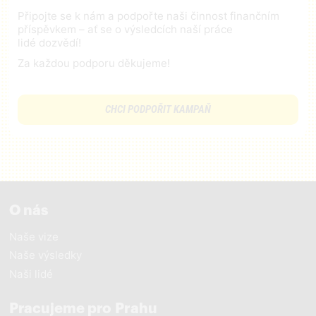
Připojte se k nám a podpořte naši činnost finančním
příspěvkem – ať se o výsledcích naší práce
lidé dozvědí!
Za každou podporu děkujeme!
CHCI PODPOŘIT KAMPAŇ
O nás
Naše vize
Naše výsledky
Naši lidé
Pracujeme pro Prahu