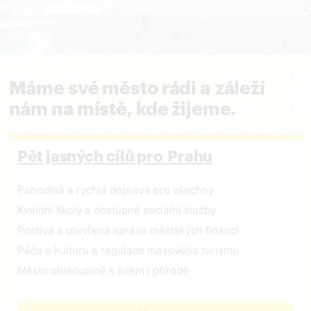
Máme své město rádi a záleží
nám na místě, kde žijeme.
Pět jasných cílů pro Prahu
Pohodlná a rychlá doprava pro všechny
Kvalitní školy a dostupné sociální služby
Poctivá a otevřená správa městských financí
Péče o kulturu a regulace masového turismu
Město ohleduplné k lidem i přírodě