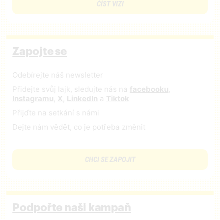
ČÍST VIZI
Zapojte se
Odebírejte náš newsletter
Přidejte svůj lajk, sledujte nás na
facebooku
,
Instagramu
,
X
,
LinkedIn
a
Tiktok
Přijďte na setkání s námi
Dejte nám vědět, co je potřeba změnit
CHCI SE ZAPOJIT
Podpořte naši kampaň