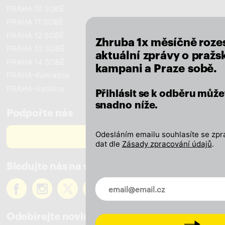
PRAHA 10 SOBĚ
PRAHA 11 SOBĚ
PRAHA 12 SOBĚ
Zhruba 1x měsíčně roze
PRAHA 13 SOBĚ
aktuální zprávy o pražsk
PRAHA 14 SOBĚ
kampani a Praze sobě.
PRAHA-Kunratice
PRAHA-Satalice
Přihlásit se k odběru může
snadno níže.
Podpořte nás
Odesláním emailu souhlasíte se zp
PODPOŘTE NÁS
dat dle
Zásady zpracování údajů
.
Sledujte nás na sítích
Novinky ve vašem mailu
Odebírejte novinky
Next