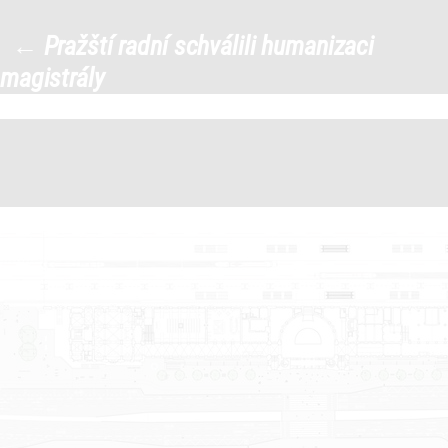
348661563_265365399184412_4
←
Pražští radní schválili humanizaci
|
magistrály
←
→