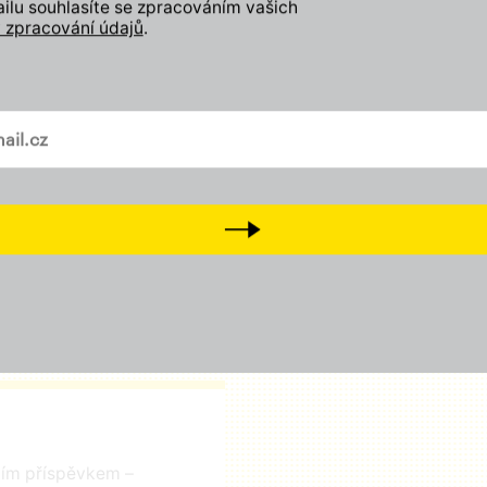
lu souhlasíte se zpracováním vašich
 zpracování údajů
.
Zapojte se
Odebírejte náš newslette
vašem mailu
Přidejte svůj lajk, sledujt
a
Tiktok
Přijďte na setkání s námi
D
Next
čním příspěvkem –