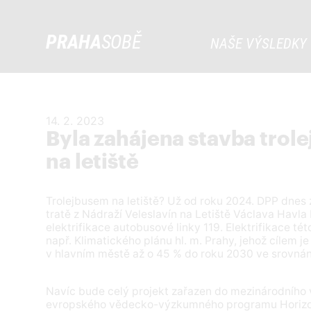
PRAHA
SOBĚ
NAŠE VÝSLEDKY
14. 2. 2023
Byla zahájena stavba trole
na letiště
Trolejbusem na letiště? Už od roku 2024. DPP dnes 
tratě z Nádraží Veleslavín na Letiště Václava Havla
elektrifikace autobusové linky 119. Elektrifikace této
např. Klimatického plánu hl. m. Prahy, jehož cílem j
v hlavním městě až o 45 % do roku 2030 ve srovnán
Navíc bude celý projekt zařazen do mezinárodního
evropského vědecko-výzkumného programu Horizo