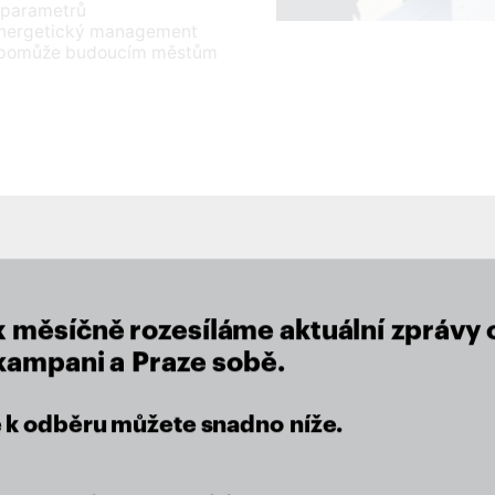
 parametrů
 energetický management
 To pomůže budoucím městům
close
lu
x měsíčně rozesíláme aktuální zprávy 
 kampani a Praze sobě.
se k odběru můžete snadno níže.
eží nám na místě, kde žijeme.