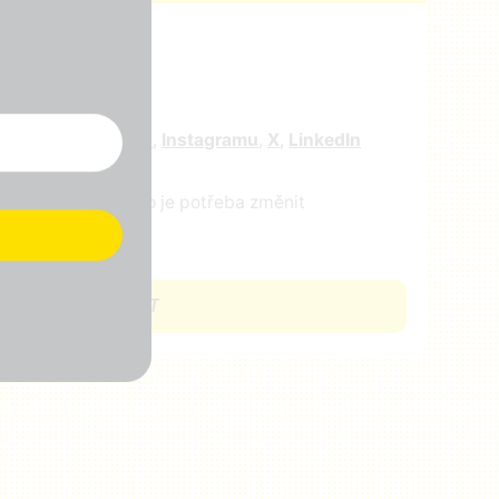
r
e nás na
facebooku
,
Instagramu
,
X
,
LinkedIn
ejte nám vědět, co je potřeba změnit
CHCI SE ZAPOJIT