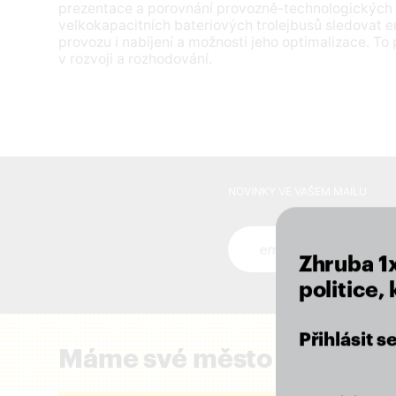
prezentace a porovnání provozně-technologických
velkokapacitních bateriových trolejbusů sledovat
provozu i nabíjení a možnosti jeho optimalizace.
v rozvoji a rozhodování.
NOVINKY VE VAŠEM MAILU
Novinky ve vašem mai
Zhruba 1
politice,
Přihlásit 
Máme své město rádi a zál