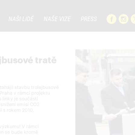
NAŠI LIDÉ
NAŠE VIZE
PRESS
jbusové tratě
zahájil stavbu trolejbusové
 Praha v rámci projektu
 linky je součástí
e snížení emisí CO2
í s rokem 2010.
 výzkumu! V rámci
n se bude kromě