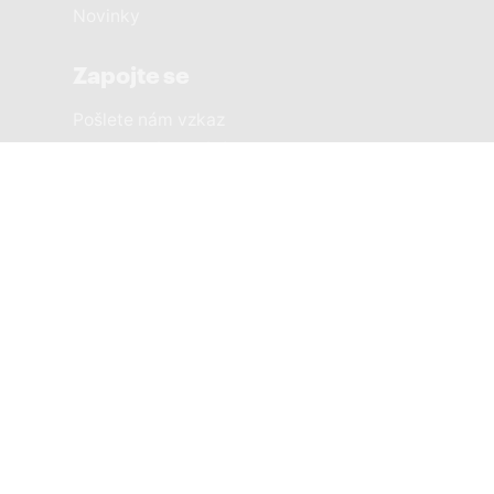
Novinky
Zapojte se
Pošlete nám vzkaz
Sousedská setkání
Městské části
PRAHA 1 SOBĚ
PRAHA 2 SOBĚ
PRAHA 3 SOBĚ
PRAHA 4 SOBĚ
PRAHA 5 SOBĚ
PRAHA 6 SOBĚ
PRAHA 7 SOBĚ
8žije a PRAHA SOBĚ
PRAHA 9 SOBĚ