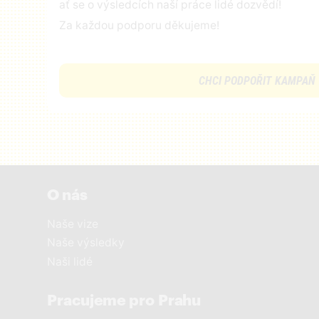
ať se o výsledcích naší práce lidé dozvědí!
Za každou podporu děkujeme!
CHCI PODPOŘIT KAMPAŇ
O nás
Naše vize
Naše výsledky
Naši lidé
Pracujeme pro Prahu