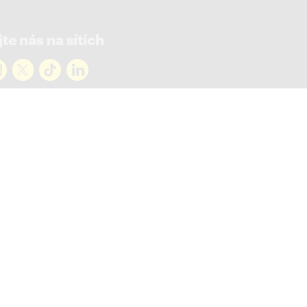
te nás na sítích
rejte novinky
ky ve vašem mailu