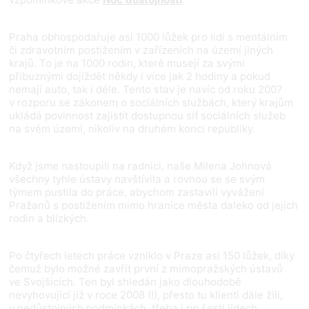
Praha obhospodařuje asi 1000 lůžek pro lidi s mentálním
či zdravotním postižením v zařízeních na území jiných
krajů. To je na 1000
rodin, které musejí za svými
příbuznými dojíždět někdy i více jak 2 hodiny a pokud
nemají auto, tak i déle. Tento stav je navíc od roku 2007
v rozporu se zákonem o sociálních službách, který krajům
ukládá povinnost zajistit dostupnou síť sociálních služeb
na svém území, nikoliv na druhém konci republiky.
Když jsme nastoupili na radnici, naše Milena Johnová
všechny tyhle ústavy navštívila a rovnou se se svým
týmem pustila do práce, abychom zastavili vyvážení
Pražanů s postižením mimo hranice města daleko od jejich
rodin a blízkých.
Po čtyřech letech práce vzniklo v Praze asi 150 lůžek, díky
čemuž bylo možné zavřít první z mimopražských ústavů
ve Svojšicích. Ten byl shledán jako dlouhodobě
nevyhovující již v roce 2008 (!), přesto tu klienti dále žili,
v nedůstojných podmínkách, třeba i po šesti lidech