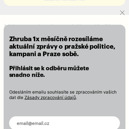
Máme své město rádi a záleží
nám na místě, kde žijeme.
Zhruba 1x měsíčně rozesíláme
aktuální zprávy o pražské politice,
kampani a Praze sobě.
Pět jasných cílů pro Prahu
Přihlásit se k odběru můžete
Pohodlná a rychlá doprava pro všechny
snadno níže.
Kvalitní školy a dostupné sociální služby
Poctivá a otevřená správa městských financí
Odesláním emailu souhlasíte se zpracováním vašich
Péče o kulturu a regulace masového turismu
dat dle
Zásady zpracování údajů
.
Město ohleduplné k lidem i přírodě
Novinky ve vašem mailu
ČÍST VIZI