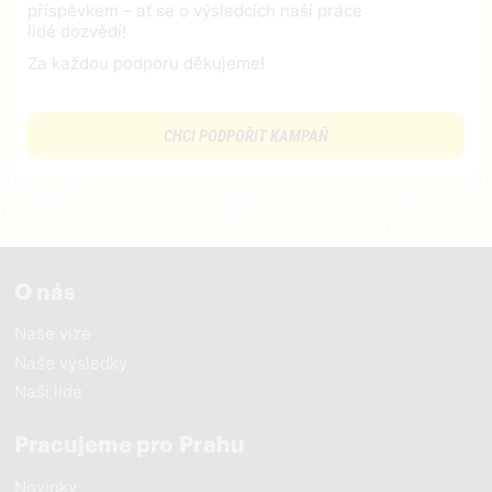
příspěvkem – ať se o výsledcích naší práce
lidé dozvědí!
Za každou podporu děkujeme!
CHCI PODPOŘIT KAMPAŇ
O nás
Naše vize
Naše výsledky
Naši lidé
Pracujeme pro Prahu
Novinky