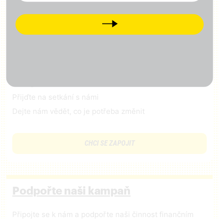
Next
Zapojte se
Odebírejte náš newsletter
Přidejte svůj lajk, sledujte nás na
facebooku
,
Instagramu
,
X
,
LinkedIn
a
Tiktok
Přijďte na setkání s námi
Dejte nám vědět, co je potřeba změnit
CHCI SE ZAPOJIT
Podpořte naši kampaň
Připojte se k nám a podpořte naši činnost finančním