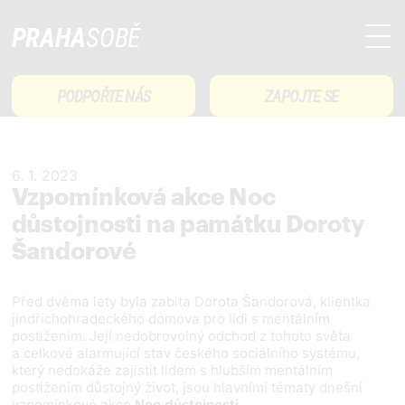
PRAHA
SOBĚ
PODPOŘTE NÁS
ZAPOJTE SE
6. 1. 2023
Vzpomínková akce Noc
důstojnosti na památku Doroty
Šandorové
Před dvěma lety byla zabita Dorota Šandorová, klientka
jindřichohradeckého domova pro lidi s mentálním
postižením. Její nedobrovolný odchod z tohoto světa
a celkově alarmující stav českého sociálního systému,
který nedokáže zajistit lidem s hlubším mentálním
postižením důstojný život, jsou hlavními tématy dnešní
vzpomínkové akce
Noc důstojnosti
.