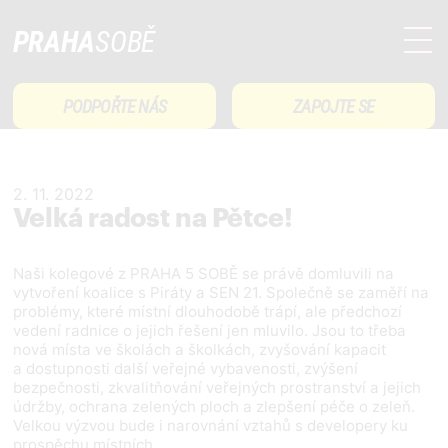
PRAHA
SOBĚ
PODPOŘTE NÁS
ZAPOJTE SE
2. 11. 2022
Velká radost na Pětce!
Naši kolegové z PRAHA 5 SOBĚ se právě domluvili na
vytvoření koalice s Piráty a SEN 21. Společně se zaměří na
problémy, které místní dlouhodobě trápí, ale předchozí
vedení radnice o jejich řešení jen mluvilo. Jsou to třeba
nová místa ve školách a školkách, zvyšování kapacit
a dostupnosti další veřejné vybavenosti, zvýšení
bezpečnosti, zkvalitňování veřejných prostranství a jejich
údržby, ochrana zelených ploch a zlepšení péče o zeleň.
Velkou výzvou bude i narovnání vztahů s developery ku
prospěchu místních.