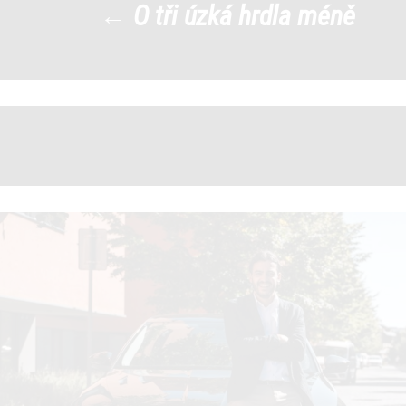
←
O tři úzká hrdla méně
eidam
|
→