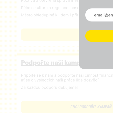
Poctivá a otevřená správa městských financí
Péče o kulturu a regulace masového turismu
Novinky ve 
Město ohleduplné k lidem i přírodě
ČÍST VIZI
Podpořte naši kampaň
Připojte se k nám a podpořte naši činnost finan
ať se o výsledcích naší práce lidé dozvědí!
Za každou podporu děkujeme!
CHCI PODPOŘIT KAMPAŇ