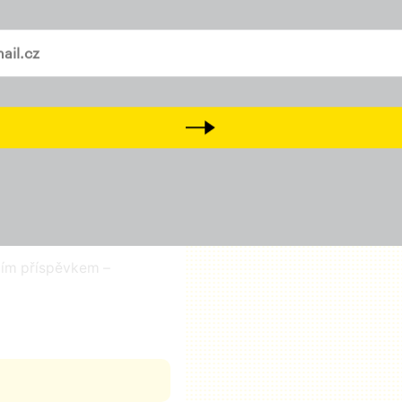
a
Tiktok
Přijďte na setkání s námi
D
vašem mailu
Next
čním příspěvkem –