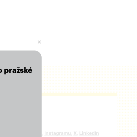
o pražské
r
e nás na
facebooku
,
Instagramu
,
X
,
LinkedIn