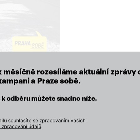
close
x měsíčně rozesíláme aktuální zprávy 
 kampani a Praze sobě.
eží nám na místě, kde žijeme.
se k odběru můžete snadno níže.
Zapojte se
lu souhlasíte se zpracováním vašich
Odebírejte náš newslette
 zpracování údajů
.
Přidejte svůj lajk, sledujt