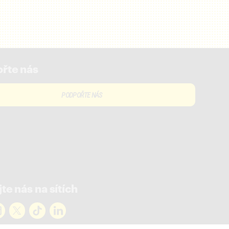
řte nás
PODPOŘTE NÁS
te nás na sítích