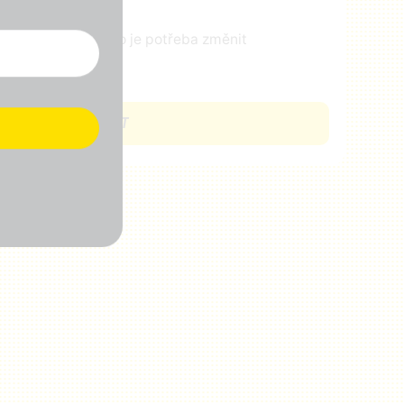
ejte nám vědět, co je potřeba změnit
CHCI SE ZAPOJIT