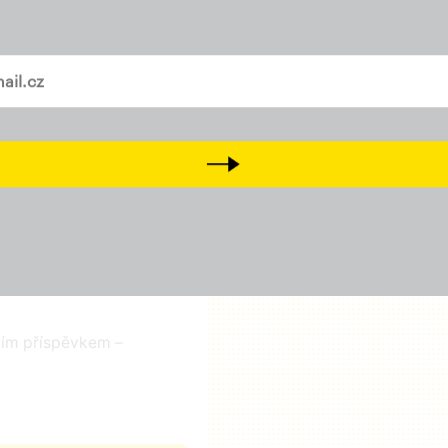
Přidejte svůj lajk, sledujt
a
Tiktok
vašem mailu
Přijďte na setkání s námi
D
Next
čním příspěvkem –