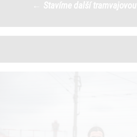
←
Stavíme další tramvajovou
Adam
|
←