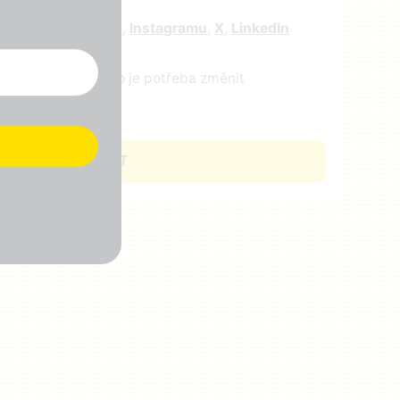
e nás na
facebooku
,
Instagramu
,
X
,
LinkedIn
ejte nám vědět, co je potřeba změnit
CHCI SE ZAPOJIT