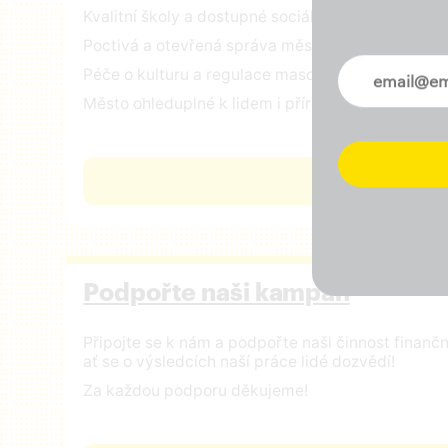
Kvalitní školy a dostupné sociální služby
Poctivá a otevřená správa městských financí
Novinky ve 
Péče o kulturu a regulace masového turismu
Město ohleduplné k lidem i přírodě
ČÍST VIZI
Podpořte naši kampaň
Připojte se k nám a podpořte naši činnost finan
ať se o výsledcích naší práce lidé dozvědí!
Za každou podporu děkujeme!