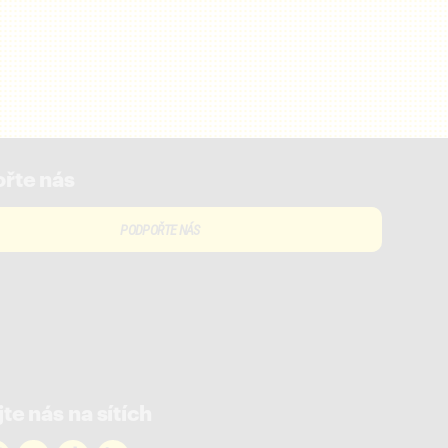
řte nás
PODPOŘTE NÁS
te nás na sítích