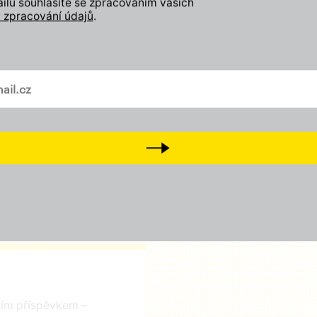
lu souhlasíte se zpracováním vašich
 zpracování údajů
.
Zapojte se
Odebírejte náš newslette
vašem mailu
Přidejte svůj lajk, sledujt
a
Tiktok
Přijďte na setkání s námi
D
Next
čním příspěvkem –