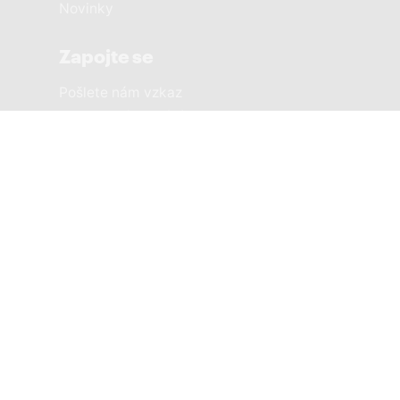
Novinky
Zapojte se
Pošlete nám vzkaz
Sousedská setkání
Městské části
PRAHA 1 SOBĚ
PRAHA 2 SOBĚ
PRAHA 3 SOBĚ
PRAHA 4 SOBĚ
PRAHA 5 SOBĚ
PRAHA 6 SOBĚ
PRAHA 7 SOBĚ
8žije a PRAHA SOBĚ
PRAHA 9 SOBĚ