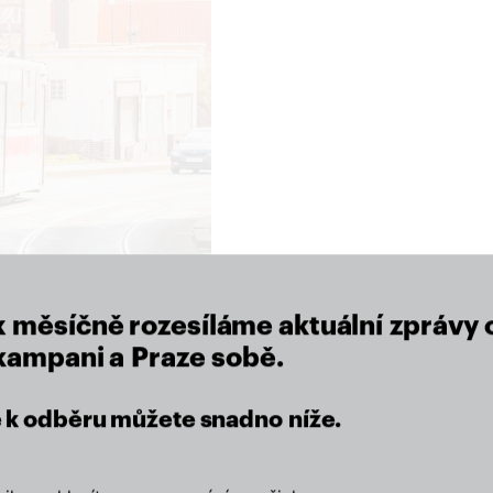
close
x měsíčně rozesíláme aktuální zprávy 
 kampani a Praze sobě.
se k odběru můžete snadno níže.
eží nám na místě, kde žijeme.