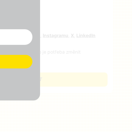
r
e nás na
facebooku
,
Instagramu
,
X
,
LinkedIn
ejte nám vědět, co je potřeba změnit
CHCI SE ZAPOJIT