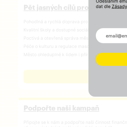
Odesláním emai
dat dle
Zásady
Pět jasných cílů pro Prahu
Pohodlná a rychlá doprava pro všechny
Kvalitní školy a dostupné sociální služby
Novinky ve 
Poctivá a otevřená správa městských financí
Péče o kulturu a regulace masového turismu
Město ohleduplné k lidem i přírodě
ČÍST VIZI
Podpořte naši kampaň
Připojte se k nám a podpořte naši činnost finan