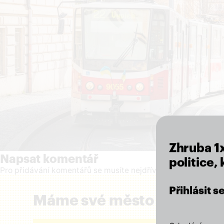
Zhruba 1
Napsat komentář
politice,
Pro přidávání komentářů se musíte nejdříve
přihlásit
.
Přihlásit 
Máme své město rádi a zál