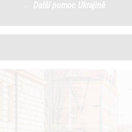
←
Další pomoc Ukrajině
001
|