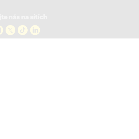
te nás na sítích
rejte novinky
ky ve vašem mailu