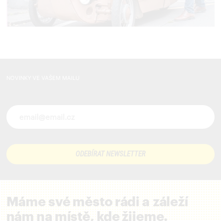
NOVINKY VE VAŠEM MAILU
Novinky ve vašem mailu
Máme své město rádi a záleží
nám na místě, kde žijeme.