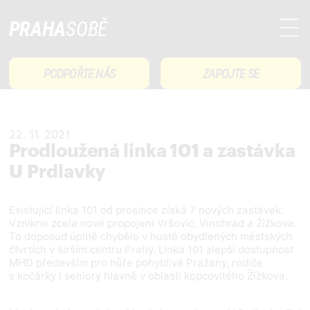
PRAHA
SOBĚ
PODPOŘTE NÁS
ZAPOJTE SE
22. 11. 2021
Prodloužená linka 101 a zastávka
U Prdlavky
Existující linka 101 od prosince získá 7 nových zastávek.
Vznikne zcela nové propojení Vršovic, Vinohrad a Žižkova.
To doposud úplně chybělo v hustě obydlených městských
čtvrtích v širším centru Prahy. Linka 101 zlepší dostupnost
MHD především pro hůře pohyblivé Pražany, rodiče
s kočárky i seniory hlavně v oblasti kopcovitého Žižkova.