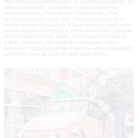
Mezi novými zastávkami bude i ta s názvem U Prdlavky. Zní
vám to povědomě? Její název je inspirovaný českou
filmovou klasikou Vrchní prchni! Některé scény filmu
se natáčely právě v jejím okolí. Cestující si budou moct
zkracovat chvíli na zastávce třeba přemítáním o tom, jestli
stěrače autobusu 101 stírají a ostřikovače stříkají. Odpověď
je samozřejmě ano. Na dnešní tiskovce byl i pan Zdeněk
Svěrák, se kterým náš náměstek pro dopravu Adam
Scheinherr roztlačil legendární Velorex, aby autobus mohl
symbolicky vyjet ze zastávky do pražských ulic.