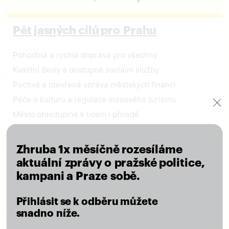
Pět jasných cílů pro Prahu
Pohodlná a rychlá doprava pro všechny
Kvalitní školy a dostupné sociální služby
Poctivá a otevřená správa městských financí
Péče o kulturu a regulace masového turismu
Město ohleduplné k lidem i přírodě
ČÍST VIZI
Zhruba 1x měsíčně rozesíláme
aktuální zprávy o pražské politice,
kampani a Praze sobě.
Zapojte se
Přihlásit se k odběru můžete
snadno níže.
Odebírejte náš newsletter