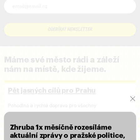
Novinky ve vašem mailu
Máme své město rádi a záleží
nám na místě, kde žijeme.
Pět jasných cílů pro Prahu
Pohodlná a rychlá doprava pro všechny
Kvalitní školy a dostupné sociální služby
Poctivá a otevřená správa městských financí
Zhruba 1x měsíčně rozesíláme
Péče o kulturu a regulace masového turismu
aktuální zprávy o pražské politice,