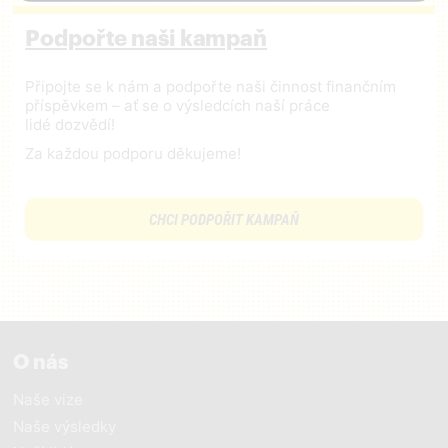
Podpořte naši kampaň
Připojte se k nám a podpořte naši činnost finančním
příspěvkem – ať se o výsledcích naší práce
lidé dozvědí!
Za každou podporu děkujeme!
CHCI PODPOŘIT KAMPAŇ
O nás
Naše vize
Naše výsledky