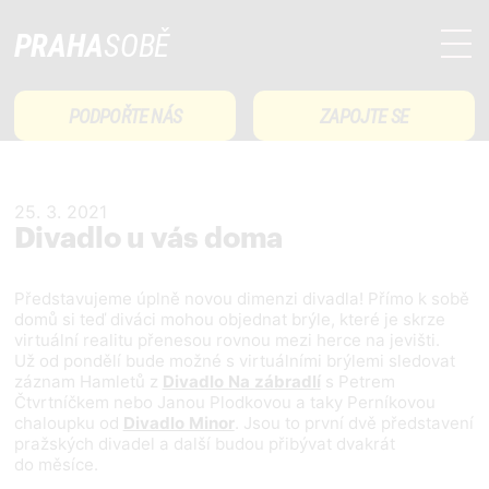
PRAHA
SOBĚ
PODPOŘTE NÁS
ZAPOJTE SE
25. 3. 2021
Divadlo u vás doma
Představujeme úplně novou dimenzi divadla! Přímo k sobě
domů si teď diváci mohou objednat brýle, které je skrze
virtuální realitu přenesou rovnou mezi herce na jevišti.
Už od pondělí bude možné s virtuálními brýlemi sledovat
záznam Hamletů z
Divadlo Na zábradlí
s Petrem
Čtvrtníčkem nebo Janou Plodkovou a taky Perníkovou
chaloupku od
Divadlo Minor
. Jsou to první dvě představení
pražských divadel a další budou přibývat dvakrát
do měsíce.