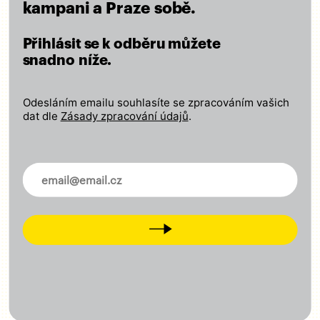
Město ohleduplné k lidem i přírodě
kampani a Praze sobě.
Přihlásit se k odběru můžete
ČÍST VIZI
snadno níže.
Odesláním emailu souhlasíte se zpracováním vašich
dat dle
Zásady zpracování údajů
.
Zapojte se
Odebírejte náš newsletter
Novinky ve vašem mailu
Přidejte svůj lajk, sledujte nás na
facebooku
,
Instagramu
,
X
,
LinkedIn
a
Tiktok
Přijďte na setkání s námi
Next
Dejte nám vědět, co je potřeba změnit
CHCI SE ZAPOJIT