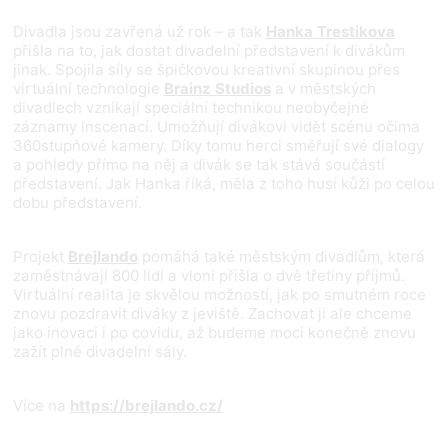
Divadla jsou zavřená už rok – a tak
Hanka Trestikova
přišla na to, jak dostat divadelní představení k divákům
jinak. Spojila síly se špičkovou kreativní skupinou přes
virtuální technologie
Brainz Studios
a v městských
divadlech vznikají speciální technikou neobyčejné
záznamy inscenací. Umožňují divákovi vidět scénu očima
360stupňové kamery. Díky tomu herci směřují své dialogy
a pohledy přímo na něj a divák se tak stává součástí
představení. Jak Hanka říká, měla z toho husí kůži po celou
dobu představení.
Projekt
Brejlando
pomáhá také městským divadlům, která
zaměstnávají 800 lidí a vloni přišla o dvě třetiny příjmů.
Virtuální realita je skvělou možností, jak po smutném roce
znovu pozdravit diváky z jeviště. Zachovat ji ale chceme
jako inovaci i po covidu, až budeme moci konečně znovu
zažít plné divadelní sály.
Více na
https://brejlando.cz/