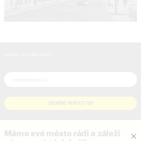
NOVINKY VE VAŠEM MAILU
Novinky ve vašem mailu
Máme své město rádi a záleží