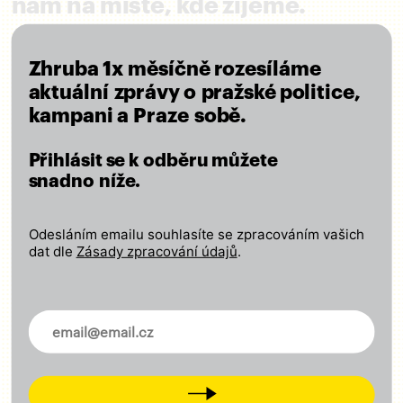
nám na místě, kde žijeme.
Pět jasných cílů pro Prahu
Zhruba 1x měsíčně rozesíláme
aktuální zprávy o pražské politice,
Pohodlná a rychlá doprava pro všechny
kampani a Praze sobě.
Kvalitní školy a dostupné sociální služby
Přihlásit se k odběru můžete
Poctivá a otevřená správa městských financí
snadno níže.
Péče o kulturu a regulace masového turismu
Město ohleduplné k lidem i přírodě
Odesláním emailu souhlasíte se zpracováním vašich
dat dle
Zásady zpracování údajů
.
ČÍST VIZI
Novinky ve vašem mailu
Zapojte se
Next