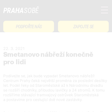
PRAHA
SOBĚ
PODPOŘTE NÁS
ZAPOJTE SE
22. 3. 2021
Smetanovo nábřeží konečně
pro lidi
Podívejte se, jak bude vypadat Smetanovo nábřeží!
Centrum Prahy čeká největší proměna za poslední desítky
let. Podél řeky od Staroměstské až k Národnímu divadlu
se rozšíří chodníky, přibudou lavičky a 24 stromů. K tomu
rozšíříme stávající tramvajový ostrůvek Staroměstská
a postavíme pro cestující dvě nové zastávky.