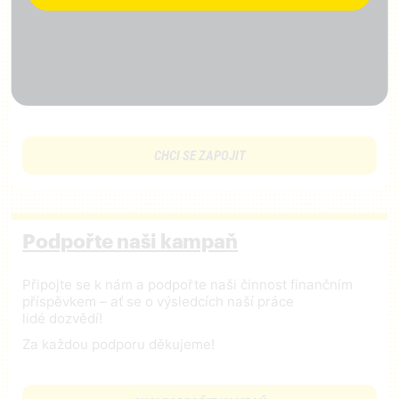
Odebírejte náš newsletter
Přidejte svůj lajk, sledujte nás na
facebooku
,
Instagramu
,
X
,
LinkedIn
a
Tiktok
Přijďte na setkání s námi
Dejte nám vědět, co je potřeba změnit
CHCI SE ZAPOJIT
Podpořte naši kampaň
Připojte se k nám a podpořte naši činnost finančním
příspěvkem – ať se o výsledcích naší práce
lidé dozvědí!
Za každou podporu děkujeme!