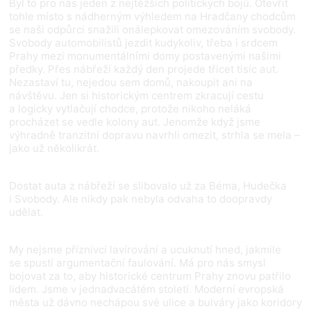
Byl to pro nás jeden z nejtěžších politických bojů. Otevřít
tohle místo s nádherným výhledem na Hradčany chodcům
se naši odpůrci snažili onálepkovat omezováním svobody.
Svobody automobilistů jezdit kudykoliv, třeba i srdcem
Prahy mezi monumentálními domy postavenými našimi
předky. Přes nábřeží každý den projede třicet tisíc aut.
Nezastaví tu, nejedou sem domů, nakoupit ani na
návštěvu. Jen si historickým centrem zkracují cestu
a logicky vytlačují chodce, protože nikoho neláká
procházet se vedle kolony aut. Jenomže když jsme
výhradně tranzitní dopravu navrhli omezit, strhla se mela –
jako už několikrát.
Dostat auta z nábřeží se slibovalo už za Béma, Hudečka
i Svobody. Ale nikdy pak nebyla odvaha to doopravdy
udělat.
My nejsme příznivci lavírování a ucuknutí hned, jakmile
se spustí argumentační faulování. Má pro nás smysl
bojovat za to, aby historické centrum Prahy znovu patřilo
lidem. Jsme v jednadvacátém století. Moderní evropská
města už dávno nechápou své ulice a bulváry jako koridory