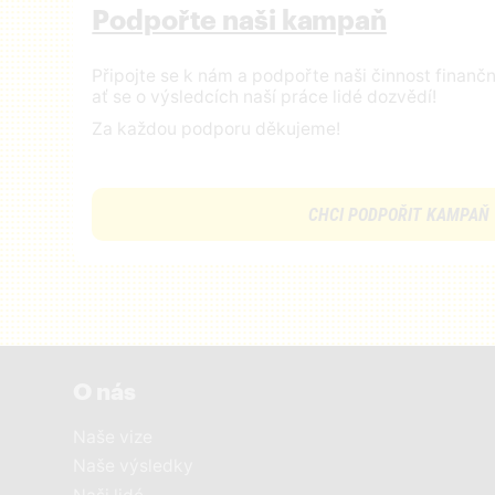
Podpořte naši kampaň
Připojte se k nám a podpořte naši činnost finan
ať se o výsledcích naší práce lidé dozvědí!
Za každou podporu děkujeme!
CHCI PODPOŘIT KAMPAŇ
O nás
Naše vize
Naše výsledky