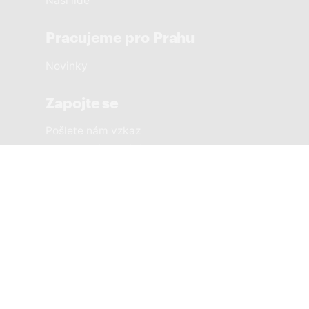
Naši lidé
Pracujeme pro Prahu
Novinky
Zapojte se
Pošlete nám vzkaz
Sousedská setkání
Městské části
PRAHA 1 SOBĚ
PRAHA 2 SOBĚ
PRAHA 3 SOBĚ
PRAHA 4 SOBĚ
PRAHA 5 SOBĚ
PRAHA 6 SOBĚ