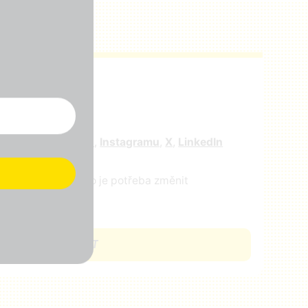
r
e nás na
facebooku
,
Instagramu
,
X
,
LinkedIn
ejte nám vědět, co je potřeba změnit
CHCI SE ZAPOJIT