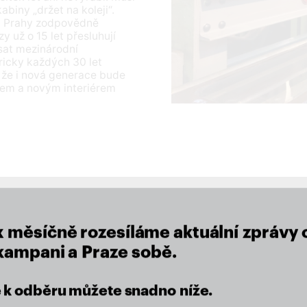
biny „držet na koleji“.
ta Prahy zodpovědně
 už o 15 let přesluhují
sat mezinárodní
ricky každých 30 let
 že i nová generace bude
nem a novým interiérem
close
x měsíčně rozesíláme aktuální zprávy 
lu
 kampani a Praze sobě.
se k odběru můžete snadno níže.