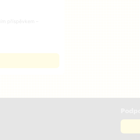
čním příspěvkem –
Podpo