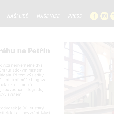
NAŠI LIDÉ
NAŠE VIZE
PRESS
áhu na Petřín
odvozí neuvěřitelné dva
ným turistickým místem
kládala. Přitom výsledky
 čekat, trať může fungovat
 několik milimetrů
je odvodnění, degradují
nový systém.
 Podvozek je 90 let starý
sítek let ani nevyrábí. Musí