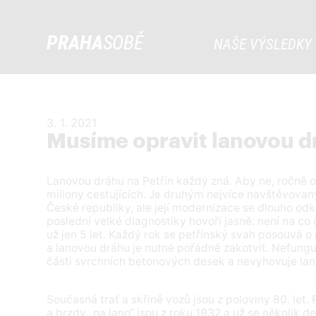
PRAHA
SOBĚ
NAŠE VÝSLEDKY
3. 1. 2021
Musíme opravit lanovou dr
Lanovou dráhu na Petřín každý zná. Aby ne, ročně 
miliony cestujících. Je druhým nejvíce navštěvova
České republiky, ale její modernizace se dlouho od
poslední velké diagnostiky hovoří jasně: není na co
už jen 5 let. Každý rok se petřínský svah posouvá o
a lanovou dráhu je nutné pořádně zakotvit. Nefungu
části svrchních betonových desek a nevyhovuje la
Současná trať a skříně vozů jsou z poloviny 80. let.
a brzdy „na lano“ jsou z roku 1932 a už se několik de