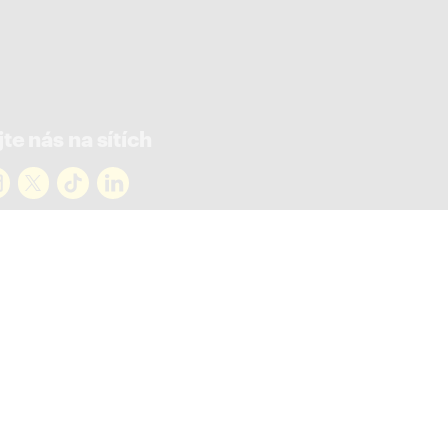
te nás na sítích
rejte novinky
ky ve vašem mailu