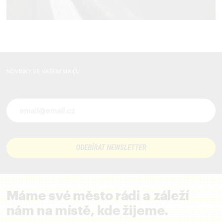
NOVINKY VE VAŠEM MAILU
Novinky ve vašem mailu
Máme své město rádi a záleží
nám na místě, kde žijeme.