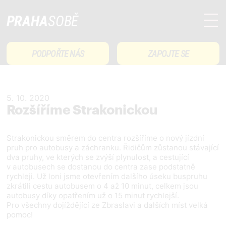
PRAHA
SOBĚ
PODPOŘTE NÁS
ZAPOJTE SE
5. 10. 2020
Rozšíříme Strakonickou
Strakonickou směrem do centra rozšíříme o nový jízdní
pruh pro autobusy a záchranku. Řidičům zůstanou stávající
dva pruhy, ve kterých se zvýší plynulost, a cestující
v autobusech se dostanou do centra zase podstatně
rychleji. Už loni jsme otevřením dalšího úseku buspruhu
zkrátili cestu autobusem o 4 až 10 minut, celkem jsou
autobusy díky opatřením už o 15 minut rychlejší.
Pro všechny dojíždějící ze Zbraslavi a dalších míst velká
pomoc!