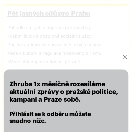
Pět jasných cílů pro Prahu
Pohodlná a rychlá doprava pro všechny
Kvalitní školy a dostupné sociální služby
Poctivá a otevřená správa městských financí
Péče o kulturu a regulace masového turismu
Město ohleduplné k lidem i přírodě
ČÍST VIZI
Zhruba 1x měsíčně rozesíláme
aktuální zprávy o pražské politice,
kampani a Praze sobě.
Zapojte se
Přihlásit se k odběru můžete
snadno níže.
Odebírejte náš newsletter