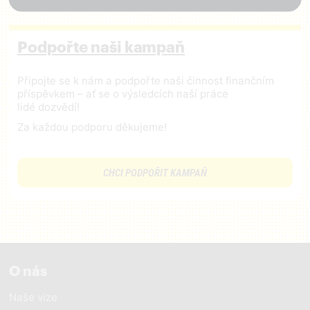
Podpořte naši kampaň
Připojte se k nám a podpořte naši činnost finančním
příspěvkem – ať se o výsledcích naší práce
lidé dozvědí!
Za každou podporu děkujeme!
CHCI PODPOŘIT KAMPAŇ
O nás
Naše vize