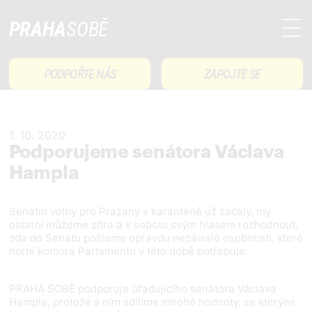
PRAHA
SOBĚ
PODPOŘTE NÁS
ZAPOJTE SE
1. 10. 2020
Podporujeme senátora Václava
Hampla
Senátní volby pro Pražany v karanténě už začaly, my
ostatní můžeme zítra a v sobotu svým hlasem rozhodnout,
zda do Senátu pošleme opravdu nezávislé osobnosti, které
horní komora Parlamentu v této době potřebuje.
PRAHA SOBĚ podporuje úřadujícího senátora Václava
Hampla, protože s ním sdílíme mnohé hodnoty, se kterými