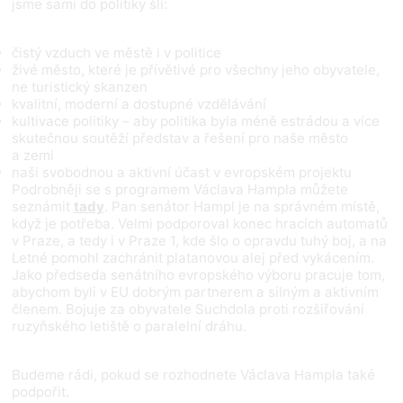
jsme sami do politiky šli:
čistý vzduch ve městě i v politice
živé město, které je přívětivé pro všechny jeho obyvatele,
ne turistický skanzen
kvalitní, moderní a dostupné vzdělávání
kultivace politiky – aby politika byla méně estrádou a více
skutečnou soutěží představ a řešení pro naše město
a zemi
naši svobodnou a aktivní účast v evropském projektu
Podrobněji se s programem Václava Hampla můžete
seznámit
tady
. Pan senátor Hampl je na správném místě,
když je potřeba. Velmi podporoval konec hracích automatů
v Praze, a tedy i v Praze 1, kde šlo o opravdu tuhý boj, a na
Letné pomohl zachránit platanovou alej před vykácením.
Jako předseda senátního evropského výboru pracuje tom,
abychom byli v EU dobrým partnerem a silným a aktivním
členem. Bojuje za obyvatele Suchdola proti rozšiřování
ruzyňského letiště o paralelní dráhu.
Budeme rádi, pokud se rozhodnete Václava Hampla také
podpořit.