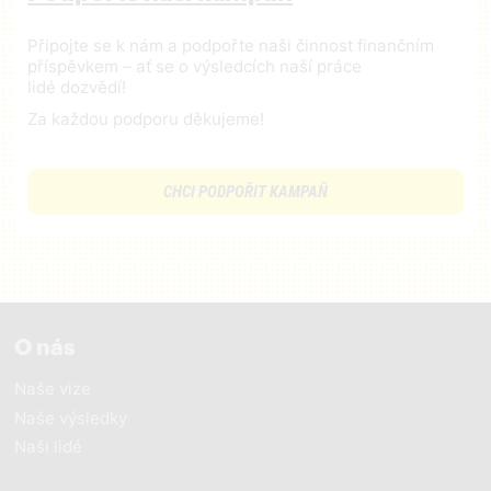
Připojte se k nám a podpořte naši činnost finančním
příspěvkem – ať se o výsledcích naší práce
lidé dozvědí!
Za každou podporu děkujeme!
CHCI PODPOŘIT KAMPAŇ
O nás
Naše vize
Naše výsledky
Naši lidé