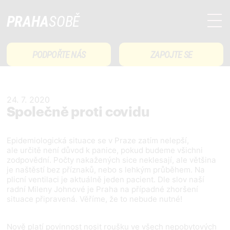
PRAHA
SOBĚ
PODPOŘTE NÁS
ZAPOJTE SE
24. 7. 2020
Společně proti covidu
Epidemiologická situace se v Praze zatím nelepší,
ale určitě není důvod k panice, pokud budeme všichni
zodpovědní. Počty nakažených sice neklesají, ale většina
je naštěstí bez příznaků, nebo s lehkým průběhem. Na
plicní ventilaci je aktuálně jeden pacient. Dle slov naší
radní Mileny Johnové je Praha na případné zhoršení
situace připravená. Věříme, že to nebude nutné!
Nově platí povinnost nosit roušku ve všech nepobytových