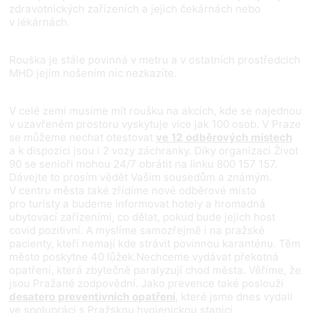
zdravotnických zařízeních a jejich čekárnách nebo
v lékárnách.
Rouška je stále povinná v metru a v ostatních prostředcích
MHD jejím nošením nic nezkazíte.
V celé zemi musíme mít roušku na akcích, kde se najednou
v uzavřeném prostoru vyskytuje více jak 100 osob. V Praze
se můžeme nechat otestovat
ve 12 odběrových místech
a k dispozici jsou i 2 vozy záchranky. Díky organizaci Život
90 se senioři mohou 24/7 obrátit na linku 800 157 157.
Dávejte to prosím vědět Vašim sousedům a známým.
V centru města také zřídíme nové odběrové místo
pro turisty a budeme informovat hotely a hromadná
ubytovací zařízeními, co dělat, pokud bude jejich host
covid pozitivní. A myslíme samozřejmě i na pražské
pacienty, kteří nemají kde strávit povinnou karanténu. Těm
město poskytne 40 lůžek.Nechceme vydávat překotná
opatření, která zbytečně paralyzují chod města. Věříme, že
jsou Pražané zodpovědní. Jako prevence také poslouží
desatero preventivních opatření
, které jsme dnes vydali
ve spolupráci s Pražskou hygienickou stanicí.