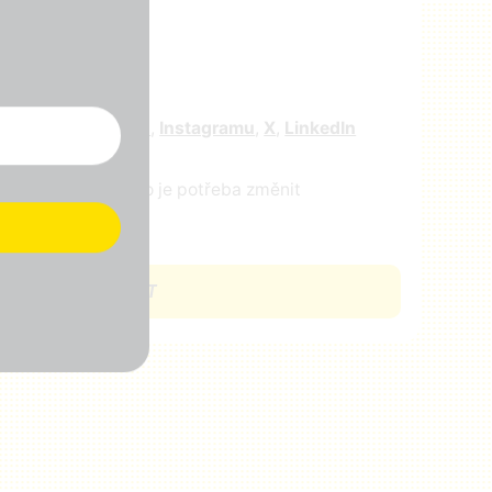
r
e nás na
facebooku
,
Instagramu
,
X
,
LinkedIn
ejte nám vědět, co je potřeba změnit
CHCI SE ZAPOJIT