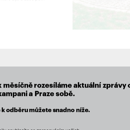
close
lu
x měsíčně rozesíláme aktuální zprávy 
 kampani a Praze sobě.
se k odběru můžete snadno níže.
eží nám na místě, kde žijeme.