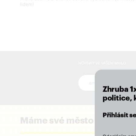
lidem!
NOVINKY VE VAŠEM MAILU
Novinky ve vašem mai
Zhruba 1
politice,
Přihlásit 
Máme své město rádi a zál