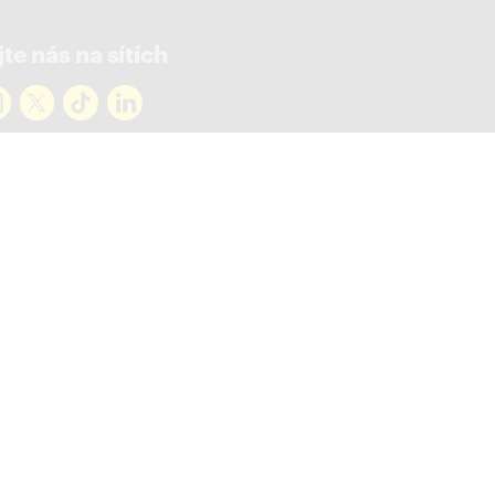
te nás na sítích
rejte novinky
ky ve vašem mailu