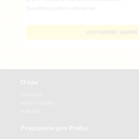
Za každou podporu děkujeme!
CHCI PODPOŘIT KAMPAŇ
O nás
Naše vize
Naše výsledky
Naši lidé
Pracujeme pro Prahu