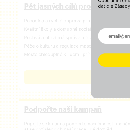
Odesláním emai
Pět jasných cílů pro Prahu
dat dle
Zásady
Pohodlná a rychlá doprava pro všechny
Kvalitní školy a dostupné sociální služby
Novinky ve 
Poctivá a otevřená správa městských financí
Péče o kulturu a regulace masového turismu
Město ohleduplné k lidem i přírodě
ČÍST VIZI
Podpořte naši kampaň
Připojte se k nám a podpořte naši činnost finan
ať se o výsledcích naší práce lidé dozvědí!