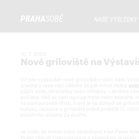
PRAHA
SOBĚ
NAŠE VÝSLEDKY
10. 7. 2020
Nové griloviště na Výstavi
Už jste vyzkoušeli nové griloviště v dolní části Výs
snadná a rezervaci uděláte za pár minut hezky
onli
půjčit nože, obracečky nebo chňapky – zkrátka všec
potřeba. Než se vám ogriluje maso nebo zelenina, 
na parkourovém hřišti, které je na dohled od griloviš
kulturu, na louce u griloviště právě probíhá 12. ročn
pouličního divadla Za dveřmi.
Je vidět, že tenhle kdysi zanedbaný kout Pavel Vy
Praha zdárně zrekonstruoval a výsledkem je místo, k