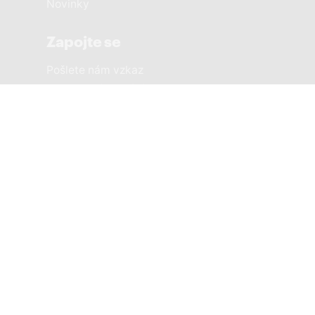
Novinky
Zapojte se
Pošlete nám vzkaz
Sousedská setkání
Městské části
PRAHA 1 SOBĚ
PRAHA 2 SOBĚ
PRAHA 3 SOBĚ
PRAHA 4 SOBĚ
PRAHA 5 SOBĚ
PRAHA 6 SOBĚ
PRAHA 7 SOBĚ
8žije a PRAHA SOBĚ
PRAHA 9 SOBĚ