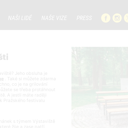
NAŠI LIDÉ
NAŠE VIZE
PRESS
šti
taviště? Jeho obsluha je
ne
. Také si můžete zdarma
hno, co je na grilování
můžete se třeba protáhnout
tě. A jestli máte raději
ík Pražského festivalu
hnánek s týmem Výstaviště
teré žije a zase patří