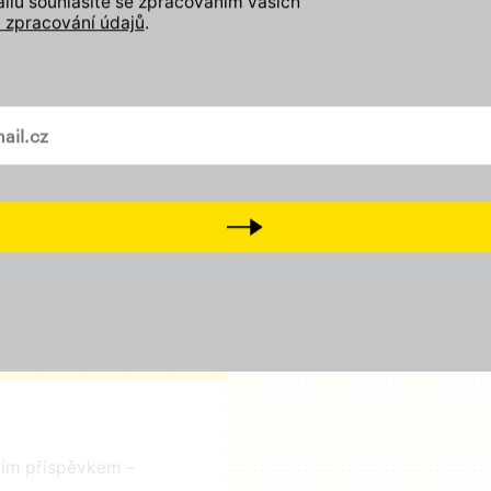
lu souhlasíte se zpracováním vašich
Zapojte se
 zpracování údajů
.
Odebírejte náš newslette
vašem mailu
Přidejte svůj lajk, sledujt
a
Tiktok
Přijďte na setkání s námi
D
Next
čním příspěvkem –