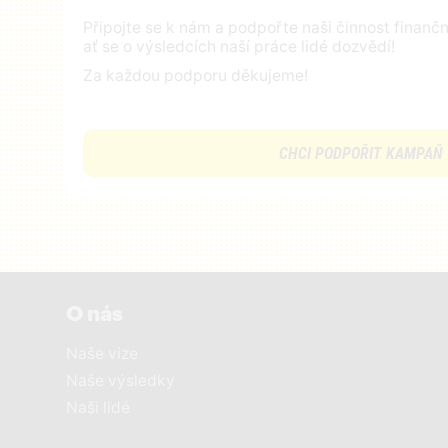
Připojte se k nám a podpořte naši činnost finan
ať se o výsledcích naší práce lidé dozvědí!
Za každou podporu děkujeme!
CHCI PODPOŘIT KAMPAŇ
O nás
Naše vize
Naše výsledky
Naši lidé