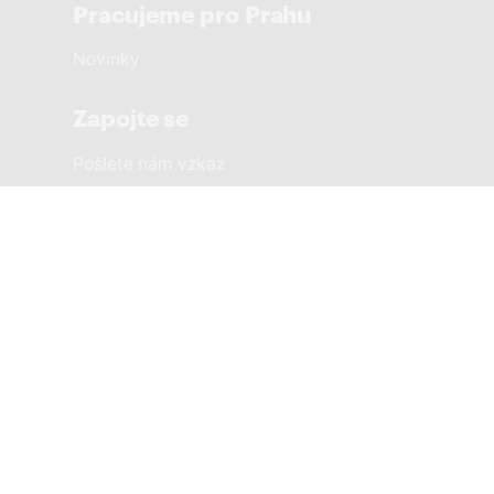
Pracujeme pro Prahu
Novinky
Zapojte se
Pošlete nám vzkaz
Sousedská setkání
Městské části
PRAHA 1 SOBĚ
PRAHA 2 SOBĚ
PRAHA 3 SOBĚ
PRAHA 4 SOBĚ
PRAHA 5 SOBĚ
PRAHA 6 SOBĚ
PRAHA 7 SOBĚ