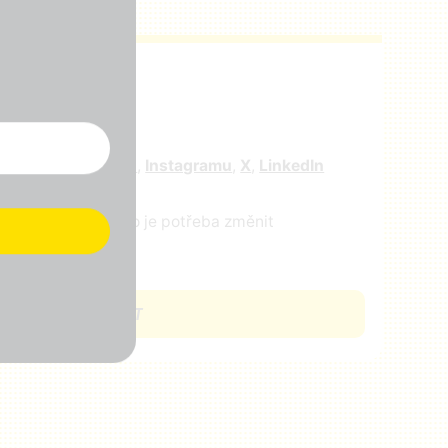
r
e nás na
facebooku
,
Instagramu
,
X
,
LinkedIn
ejte nám vědět, co je potřeba změnit
CHCI SE ZAPOJIT