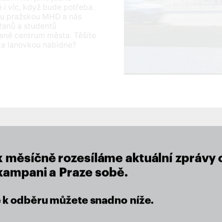
ě i víc, když bude potřeba.
ou pražskou MHD a nás
ažanů a studentů
žené centrum města. Těšíte
sta lanovkou nabídne?
close
x měsíčně rozesíláme aktuální zprávy 
lu
 kampani a Praze sobě.
se k odběru můžete snadno níže.
eží nám na místě, kde žijeme.