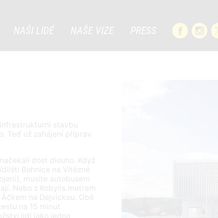
NAŠI LIDÉ
NAŠE VIZE
PRESS
 infrastrukturní stavbu
. Teď už zahájení příprav
načekali dost dlouho. Když
dlišti Bohnice na Vítězné
pojení), musíte autobusem
ají. Nebo z Kobylis metrem
u Áčkem na Dejvickou. Obě
cestu na 15 minut
ství lidí jako jedna