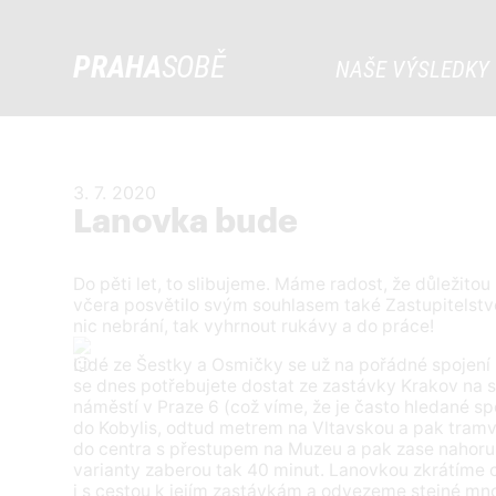
PRAHA
SOBĚ
NAŠE VÝSLEDKY
3. 7. 2020
Lanovka bude
Do pěti let, to slibujeme. Máme radost, že důležitou
včera posvětilo svým souhlasem také Zastupitelstvo
nic nebrání, tak vyhrnout rukávy a do práce!
Lidé ze Šestky a Osmičky se už na pořádné spojení 
se dnes potřebujete dostat ze zastávky Krakov na sí
náměstí v Praze 6 (což víme, že je často hledané s
do Kobylis, odtud metrem na Vltavskou a pak tramv
do centra s přestupem na Muzeu a pak zase nahor
varianty zaberou tak 40 minut. Lanovkou zkrátíme 
i s cestou k jejím zastávkám a odvezeme stejné množ