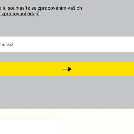
lu souhlasíte se zpracováním vašich
 zpracování údajů
.
Zapojte se
Odebírejte náš newslette
vašem mailu
Přidejte svůj lajk, sledujt
a
Tiktok
Přijďte na setkání s námi
D
Next