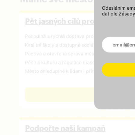
Odesláním emai
dat dle
Zásady
Pět jasných cílů pro Prahu
Pohodlná a rychlá doprava pro všechny
Novinky ve 
Kvalitní školy a dostupné sociální služby
Poctivá a otevřená správa městských financí
Péče o kulturu a regulace masového turismu
Město ohleduplné k lidem i přírodě
ČÍST VIZI
Podpořte naši kampaň