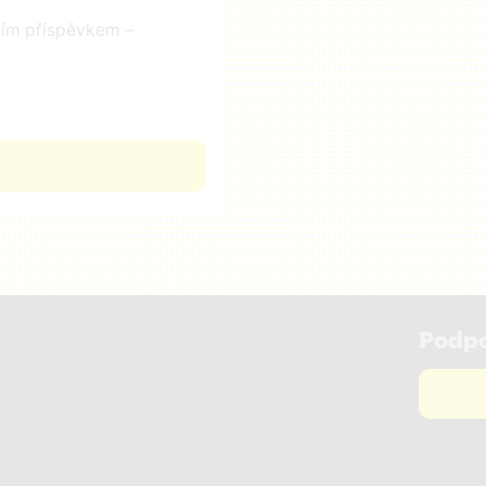
čním příspěvkem –
Podpo