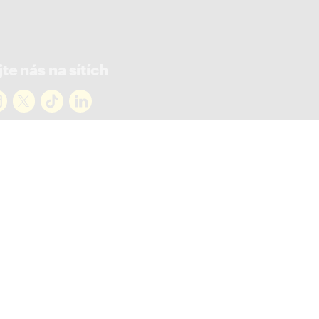
te nás na sítích
rejte novinky
ky ve vašem mailu