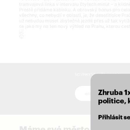
tramvajová linka v intervalu čtyřech minut – a klidn
Prostě přidáme kabinku. A obrovský bonus pro cel
všechny, co nebydlí v oblasti, je, že desetitisíce Pr
už nebudou muset zbytečně jezdit přes už tak vytí
se jako my na ten nový výhled na Prahu, kterou ce
NOVINKY VE VAŠEM MAILU
Zhruba 1
Novinky ve vašem mai
politice,
Přihlásit 
Máme své město rádi a zál