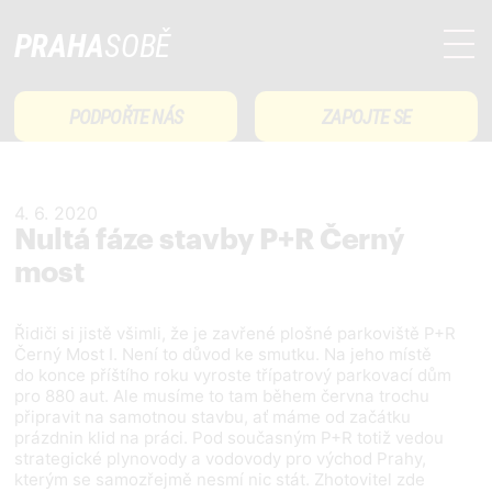
PRAHA
SOBĚ
PODPOŘTE NÁS
ZAPOJTE SE
4. 6. 2020
Nultá fáze stavby P+R Černý
most
Řidiči si jistě všimli, že je zavřené plošné parkoviště P+R
Černý Most I. Není to důvod ke smutku. Na jeho místě
do konce příštího roku vyroste třípatrový parkovací dům
pro 880 aut. Ale musíme to tam během června trochu
připravit na samotnou stavbu, ať máme od začátku
prázdnin klid na práci. Pod současným P+R totiž vedou
strategické plynovody a vodovody pro východ Prahy,
kterým se samozřejmě nesmí nic stát. Zhotovitel zde