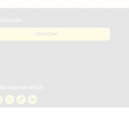
řte nás
PODPOŘTE NÁS
te nás na sítích