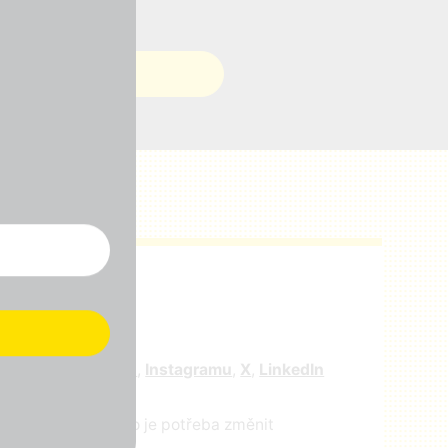
r
e nás na
facebooku
,
Instagramu
,
X
,
LinkedIn
ejte nám vědět, co je potřeba změnit