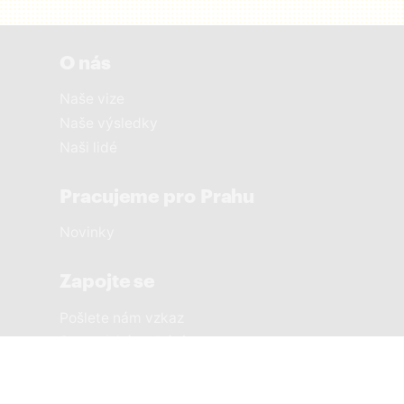
O nás
Naše vize
Naše výsledky
Naši lidé
Pracujeme pro Prahu
Novinky
Zapojte se
Pošlete nám vzkaz
Sousedská setkání
Městské části