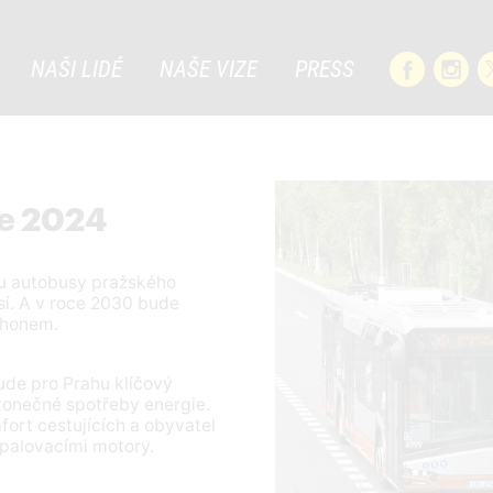
NAŠI LIDÉ
NAŠE VIZE
PRESS
ce 2024
ou autobusy pražského
í. A v roce 2030 bude
pohonem.
de pro Prahu klíčový
 konečné spotřeby energie.
mfort cestujících a obyvatel
spalovacími motory.