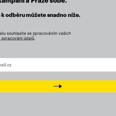
 kampani a Praze sobě.
se k odběru můžete snadno níže.
lu
lu souhlasíte se zpracováním vašich
 zpracování údajů
.
eží nám na místě, kde žijeme.
vašem mailu
Zapojte se
Odebírejte náš newslette
Next
Přidejte svůj lajk, sledujt
a
Tiktok
Přijďte na setkání s námi
D