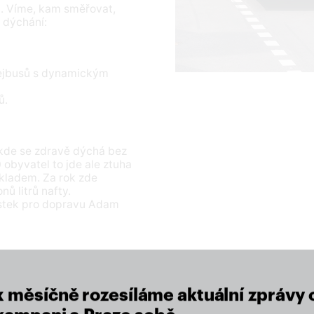
m. Víme, kam směřovat,
 dýchání:
olejbusů s dynamickým
ů.
 kde se zdravě dýchá bez
 obyvatel to jde ale ztuha
íkladem. Za rok zde
ů litrů nafty.
stek pro dopravu Adam
close
x měsíčně rozesíláme aktuální zprávy 