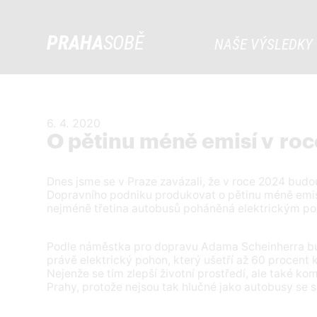
PRAHA
SOBĚ
NAŠE VÝSLEDKY
6. 4. 2020
O pětinu méně emisí v ro
Dnes jsme se v Praze zavázali, že v roce 2024 bud
Dopravního podniku produkovat o pětinu méně emis
nejméně třetina autobusů poháněná elektrickým 
Podle náměstka pro dopravu Adama Scheinherra bu
právě elektrický pohon, který ušetří až 60 procent
Nejenže se tím zlepší životní prostředí, ale také ko
Prahy, protože nejsou tak hlučné jako autobusy se 