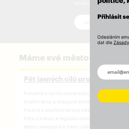
politice,
NOVINKY VE VAŠEM MAILU
Přihlásit 
Novinky ve vašem mai
Odesláním emai
dat dle
Zásady
Máme své město rádi a zál
Novinky ve 
Pět jasných cílů pro Prahu
Pohodlná a rychlá doprava pro všechny
Kvalitní školy a dostupné sociální služby
Poctivá a otevřená správa městských financí
Péče o kulturu a regulace masového turismu
Město ohleduplné k lidem i přírodě