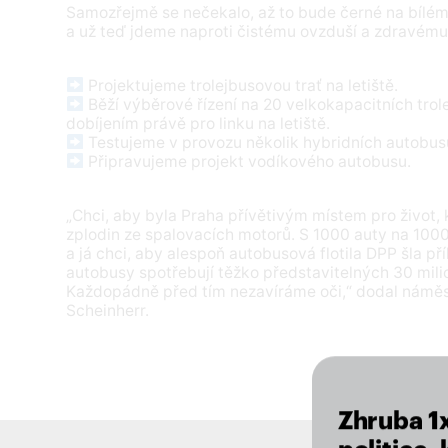
Samozřejmě se nečekalo, až to bude černé na bílé
a už teď jdeme naproti čistému ovzduší a zdravému
Projektujeme trolejbusovou trať na letiště.
Běží výběrové řízení na 20 velkokapacitních tr
dobíjením právě pro linku na letiště.
Testujeme v provozu několik hybridních autobus
Připravujeme projekt vodíkového autobusu.
„Chci, aby byla Praha přívětivým místem pro život,
zplodin ze spalovacích motorů. S 1000 auty na 1000
a já chci, aby alespoň autobusová flotila DPP šla př
autobusy spotřebují těžko představitelných 30 milion
Každopádně před tím nezavíráme oči,“ dodal námě
Scheinherr.
Zhruba 1