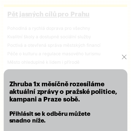
Pět jasných cílů pro Prahu
Pohodlná a rychlá doprava pro všechny
Kvalitní školy a dostupné sociální služby
Poctivá a otevřená správa městských financí
Péče o kulturu a regulace masového turismu
Město ohleduplné k lidem i přírodě
ČÍST VIZI
Zhruba 1x měsíčně rozesíláme
aktuální zprávy o pražské politice,
kampani a Praze sobě.
Zapojte se
Přihlásit se k odběru můžete
snadno níže.
Odebírejte náš newsletter