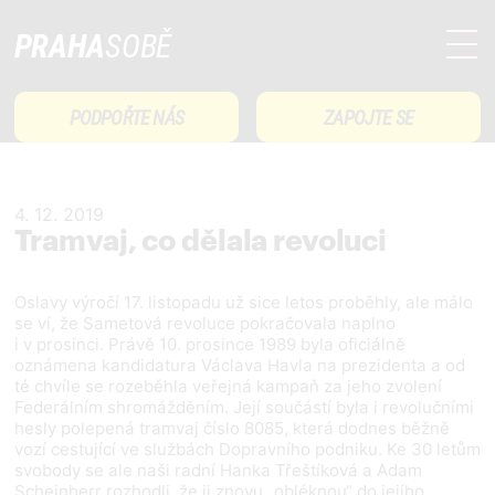
PRAHA
SOBĚ
PODPOŘTE NÁS
ZAPOJTE SE
4. 12. 2019
Tramvaj, co dělala revoluci
Oslavy výročí 17. listopadu už sice letos proběhly, ale málo
se ví, že Sametová revoluce pokračovala naplno
i v prosinci. Právě 10. prosince 1989 byla oficiálně
oznámena kandidatura Václava Havla na prezidenta a od
té chvíle se rozeběhla veřejná kampaň za jeho zvolení
Federálním shromážděním. Její součástí byla i revolučními
hesly polepená tramvaj číslo 8085, která dodnes běžně
vozí cestující ve službách Dopravního podniku. Ke 30 letům
svobody se ale naši radní Hanka Třeštíková a Adam
Scheinherr rozhodli, že ji znovu „obléknou“ do jejího