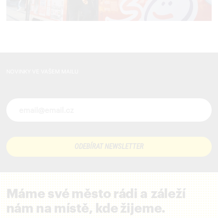
NOVINKY VE VAŠEM MAILU
Novinky ve vašem mailu
Máme své město rádi a záleží
nám na místě, kde žijeme.