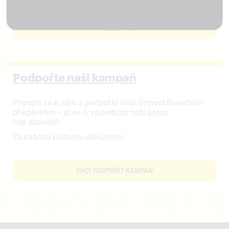
CHCI SE ZAPOJIT
Podpořte naši kampaň
Připojte se k nám a podpořte naši činnost finančním
příspěvkem – ať se o výsledcích naší práce
lidé dozvědí!
Za každou podporu děkujeme!
CHCI PODPOŘIT KAMPAŇ