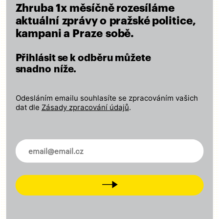
Pohodlná a rychlá doprava pro všechny
Zhruba 1x měsíčně rozesíláme
Kvalitní školy a dostupné sociální služby
aktuální zprávy o pražské politice,
Poctivá a otevřená správa městských financí
kampani a Praze sobě.
Péče o kulturu a regulace masového turismu
Přihlásit se k odběru můžete
Město ohleduplné k lidem i přírodě
snadno níže.
ČÍST VIZI
Odesláním emailu souhlasíte se zpracováním vašich
dat dle
Zásady zpracování údajů
.
Zapojte se
Novinky ve vašem mailu
Odebírejte náš newsletter
Přidejte svůj lajk, sledujte nás na
facebooku
,
Next
Instagramu
,
X
,
LinkedIn
a
Tiktok
Přijďte na setkání s námi
Dejte nám vědět, co je potřeba změnit