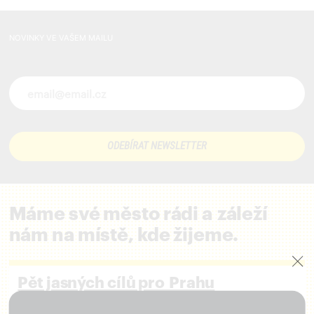
NOVINKY VE VAŠEM MAILU
Novinky ve vašem mailu
Máme své město rádi a záleží
nám na místě, kde žijeme.
Pět jasných cílů pro Prahu