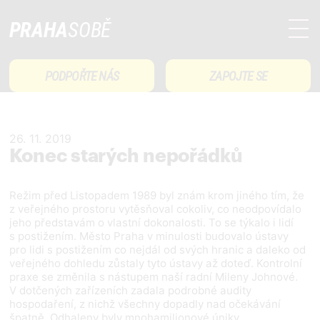
PRAHA
SOBĚ
PODPOŘTE NÁS
ZAPOJTE SE
26. 11. 2019
Konec starých nepořádků
Režim před Listopadem 1989 byl znám krom jiného tím, že
z veřejného prostoru vytěsňoval cokoliv, co neodpovídalo
jeho představám o vlastní dokonalosti. To se týkalo i lidí
s postižením. Město Praha v minulosti budovalo ústavy
pro lidi s postižením co nejdál od svých hranic a daleko od
veřejného dohledu zůstaly tyto ústavy až doteď. Kontrolní
praxe se změnila s nástupem naší radní Mileny Johnové.
V dotčených zařízeních zadala podrobné audity
hospodaření, z nichž všechny dopadly nad očekávání
špatně. Odhaleny byly mnohamilionové úniky.