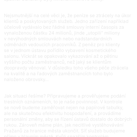
Nejsmutnější na celé věci je, že peníze se ztrácely na úkor
klientů a poskytovaných služeb. Jedno zařízení například
účelově vydávalo bez řádné smlouvy interní časopis za
vynaloženou částku 24 milionů, jinde „utopili“ miliony
v nevýhodných smlouvách nebo nadstandardních
odměnách vedoucích pracovníků. Z peněz pro klienty
se v jednom ústavu pořídilo vybavení kosmetického
salonu. Víckrát se opakovalo vykazování až o pětinu
vyššího počtu zaměstnanců, než jaký se klientům
doopravdy věnoval. V důsledku toho všeho péče ztrácela
na kvalitě a na řadových zaměstnancích toho bylo
naloženo obrovsky…
Jak situaci řešíme? Připravujeme a prověřujeme podání
trestních oznámeních, to je naše povinnost. V kontrole
se nově budeme zaměřovat nejen na papírové tabulky,
ale na skutečnou efektivitu hospodaření, a provádíme
personální změny, aby se řízení ústavů dostalo do dobrých
rukou. Zároveň máme plán, jak necitlivé vystěhovávání
Pražanů za hranice města ukončit. Síť služeb budujeme
přímo v hlavním městě. Kvůli snazším kontrolám,