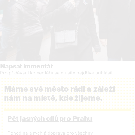
Napsat komentář
Pro přidávání komentářů se musíte nejdříve
přihlásit
.
Máme své město rádi a záleží
nám na místě, kde žijeme.
Pět jasných cílů pro Prahu
Pohodlná a rychlá doprava pro všechny