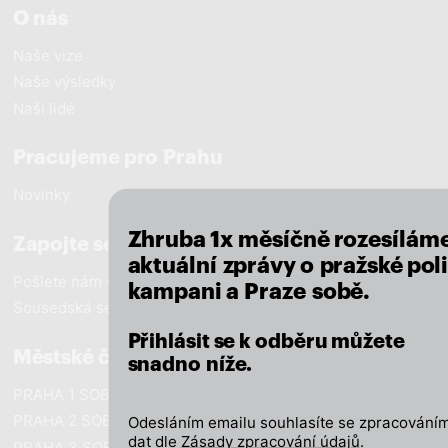
O nás
Naše vize
Naše výsledky
Naši lidé
close
Pracujeme pro Prahu
Novinky
Zhruba 1x měsíčně rozesílám
Zapojte se
aktuální zprávy o pražské poli
Pošlete nám vzkaz
kampani a Praze sobě.
Sousedská setkání
Přihlásit se k odběru můžete
Městské části
snadno níže.
PRAHA 1 SOBĚ
PRAHA 2 SOBĚ
Odesláním emailu souhlasíte se zpracováním
dat dle
Zásady zpracování údajů
.
PRAHA 3 SOBĚ