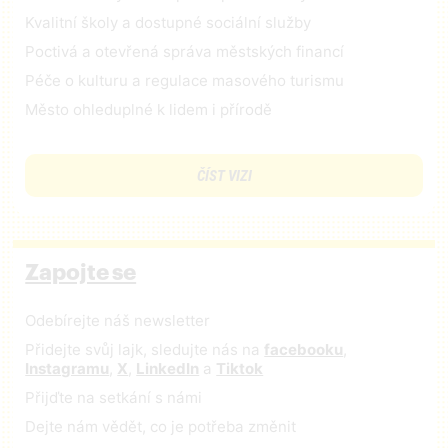
Kvalitní školy a dostupné sociální služby
Poctivá a otevřená správa městských financí
Péče o kulturu a regulace masového turismu
Město ohleduplné k lidem i přírodě
ČÍST VIZI
Zapojte se
Odebírejte náš newsletter
Přidejte svůj lajk, sledujte nás na
facebooku
,
Instagramu
,
X
,
LinkedIn
a
Tiktok
Přijďte na setkání s námi
Dejte nám vědět, co je potřeba změnit