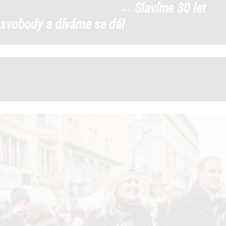
←
Slavíme 30 let
PS-17listopad142
|
svobody a díváme se dál
←
→