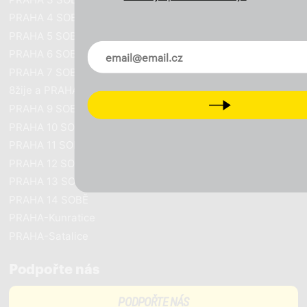
PRAHA 4 SOBĚ
PRAHA 5 SOBĚ
Novinky ve vašem mailu
PRAHA 6 SOBĚ
PRAHA 7 SOBĚ
8žije a PRAHA SOBĚ
Next
PRAHA 9 SOBĚ
PRAHA 10 SOBĚ
PRAHA 11 SOBĚ
PRAHA 12 SOBĚ
PRAHA 13 SOBĚ
PRAHA 14 SOBĚ
PRAHA-Kunratice
PRAHA-Satalice
Podpořte nás
PODPOŘTE NÁS