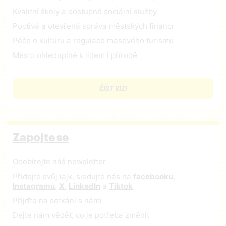
Kvalitní školy a dostupné sociální služby
Poctivá a otevřená správa městských financí
Péče o kulturu a regulace masového turismu
Město ohleduplné k lidem i přírodě
ČÍST VIZI
Zapojte se
Odebírejte náš newsletter
Přidejte svůj lajk, sledujte nás na
facebooku
,
Instagramu
,
X
,
LinkedIn
a
Tiktok
Přijďte na setkání s námi
Dejte nám vědět, co je potřeba změnit