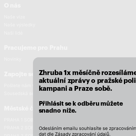
O nás
Naše vize
Naše výsledky
Naši lidé
close
Pracujeme pro Prahu
Novinky
Zhruba 1x měsíčně rozesílám
Zapojte se
aktuální zprávy o pražské poli
Pošlete nám vzkaz
kampani a Praze sobě.
Sousedská setkání
Přihlásit se k odběru můžete
Městské části
snadno níže.
PRAHA 1 SOBĚ
PRAHA 2 SOBĚ
Odesláním emailu souhlasíte se zpracováním
dat dle
Zásady zpracování údajů
.
PRAHA 3 SOBĚ