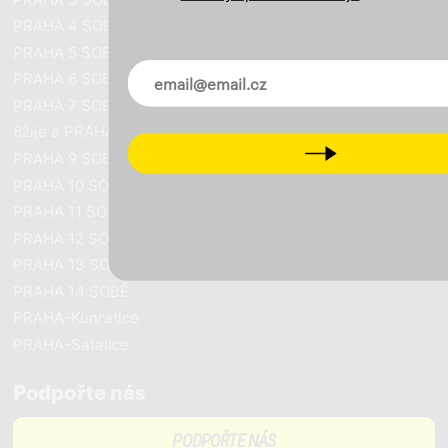
PRAHA 4 SOBĚ
PRAHA 5 SOBĚ
Novinky ve vašem mailu
PRAHA 6 SOBĚ
PRAHA 7 SOBĚ
8žije a PRAHA SOBĚ
Next
PRAHA 9 SOBĚ
PRAHA 10 SOBĚ
PRAHA 11 SOBĚ
PRAHA 12 SOBĚ
PRAHA 13 SOBĚ
PRAHA 14 SOBĚ
PRAHA-Kunratice
PRAHA-Satalice
Podpořte nás
PODPOŘTE NÁS