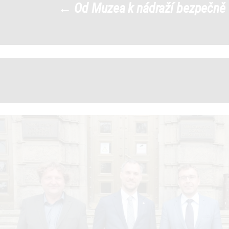
←
Od Muzea k nádraží bezpečně
kremlik
|
←
→