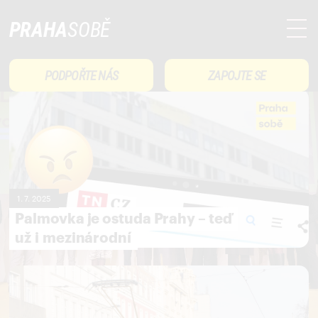
PRAHA
SOBĚ
PODPOŘTE NÁS
ZAPOJTE SE
1. 7. 2025
Palmovka je ostuda Prahy – teď
už i mezinárodní