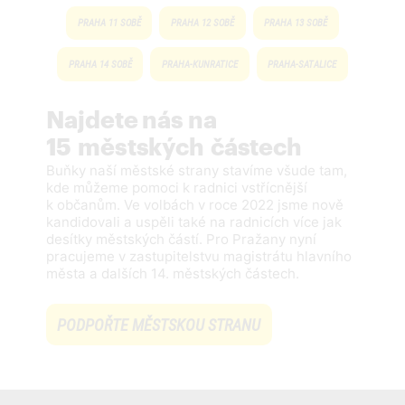
PRAHA 11 SOBĚ
PRAHA 12 SOBĚ
PRAHA 13 SOBĚ
PRAHA 14 SOBĚ
PRAHA-KUNRATICE
PRAHA-SATALICE
Najdete nás na
15 městských částech
Buňky naší městské strany stavíme všude tam,
kde můžeme pomoci k radnici vstřícnější
k občanům. Ve volbách v roce 2022 jsme nově
kandidovali a uspěli také na radnicích více jak
desítky městských částí. Pro Pražany nyní
pracujeme v zastupitelstvu magistrátu hlavního
města a dalších 14. městských částech.
PODPOŘTE MĚSTSKOU STRANU