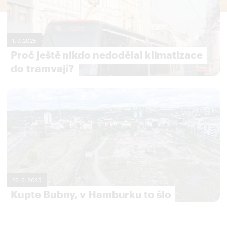
1. 7. 2025
Proč ještě nikdo nedodělal klimatizace
do tramvají?
26. 6. 2025
Kupte Bubny, v Hamburku to šlo