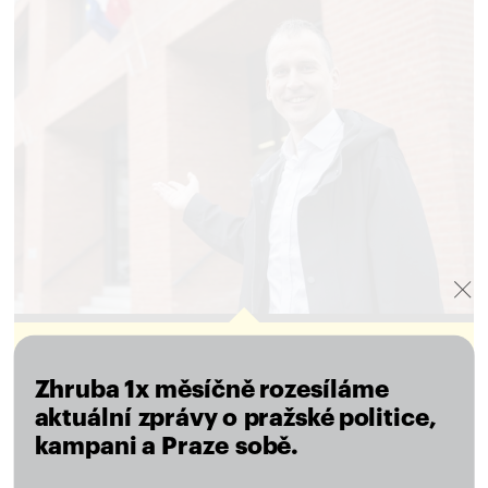
Jan Čižinský
učitel, skaut
Zhruba 1x měsíčně rozesíláme
starosta Prahy 7
aktuální zprávy o pražské politice,
kampani a Praze sobě.