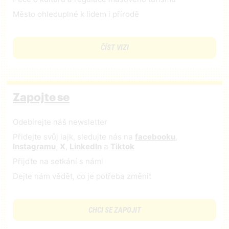
Město ohleduplné k lidem i přírodě
ČÍST VIZI
Zapojte se
Odebírejte náš newsletter
Přidejte svůj lajk, sledujte nás na
facebooku
,
Instagramu
,
X
,
LinkedIn
a
Tiktok
Přijďte na setkání s námi
Dejte nám vědět, co je potřeba změnit
CHCI SE ZAPOJIT