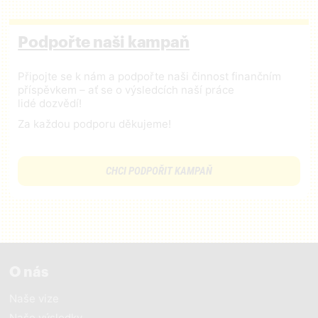
Podpořte naši kampaň
Připojte se k nám a podpořte naši činnost finančním
příspěvkem – ať se o výsledcích naší práce
lidé dozvědí!
Za každou podporu děkujeme!
CHCI PODPOŘIT KAMPAŇ
O nás
Naše vize
Naše výsledky